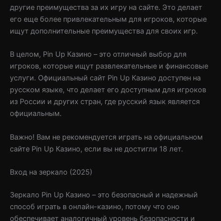
другие преимущества за их игру на сайте. Это делает
его еще более привлекательным для игроков, которые
ищут дополнительные преимущества для своих игр.
В целом, Pin Up Казино – это отличный выбор для
игроков, которые ищут развлекательные и финансовые
услуги. Официальный сайт Pin Up Казино доступен на
русском языке, что делает его доступным для игроков
из России и других стран, где русский язык является
официальным.
Важно! Вам не рекомендуется играть на официальном
сайте Pin Up Казино, если вы не достигли 18 лет.
Вход на зеркало (2025)
Зеркало Pin Up Казино – это безопасный и надежный
способ играть в онлайн-казино, потому что оно
обеспечивает аналогичный уровень безопасности и