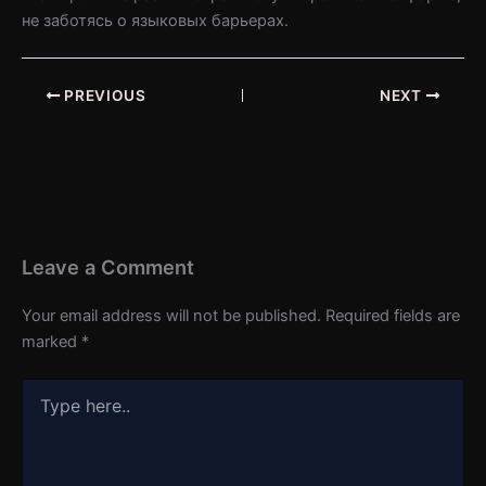
не заботясь о языковых барьерах.
PREVIOUS
NEXT
Leave a Comment
Your email address will not be published.
Required fields are
marked
*
Type
here..