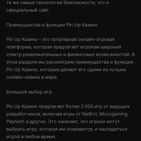
те же самые технологии безопасности, что и
официальный сайт.
Преимущества и функции Pin Up Казино
Pin Up Казино – это популярная онлайн-игровая
платформа, которая предлагает игрокам широкий
спектр развлекательных и финансовых возможностей. В
этом разделе мы рассмотрим преимущества и функции
Pin Up Казино, которые делают его одним из лучших
онлайн-казино в мире.
Большой выбор игр
Pin Up Казино предлагает более 3 000 игр от ведущих
разработчиков, включая игры от NetEnt, Microgaming,
Playtech и других. Это означает, что игроки могут
выбрать игру, которая им понравится, и насладиться
игрой в любое время.