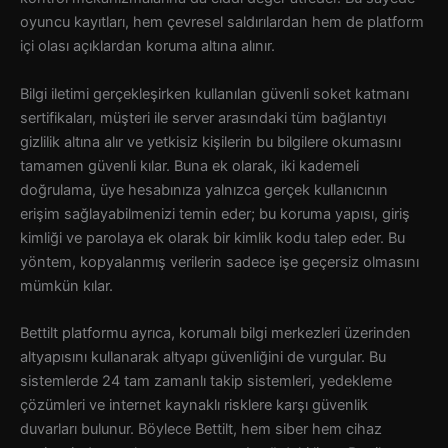
oyuncu kayıtları, hem çevresel saldırılardan hem de platform
içi olası açıklardan koruma altına alınır.
Bilgi iletimi gerçekleşirken kullanılan güvenli soket katmanı
sertifikaları, müşteri ile server arasındaki tüm bağlantıyı
gizlilik altına alır ve yetkisiz kişilerin bu bilgilere okumasını
tamamen güvenli kılar. Buna ek olarak, iki kademeli
doğrulama, üye hesabınıza yalnızca gerçek kullanıcının
erişim sağlayabilmenizi temin eder; bu koruma yapısı, giriş
kimliği ve parolaya ek olarak bir kimlik kodu talep eder. Bu
yöntem, kopyalanmış verilerin sadece işe geçersiz olmasını
mümkün kılar.
Bettilt platformu ayrıca, korumalı bilgi merkezleri üzerinden
altyapısını kullanarak altyapı güvenliğini de vurgular. Bu
sistemlerde 24 tam zamanlı takip sistemleri, yedekleme
çözümleri ve internet kaynaklı risklere karşı güvenlik
duvarları bulunur. Böylece Bettilt, hem siber hem cihaz