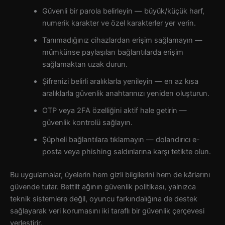
Güvenli bir parola belirleyin — büyük/küçük harf,
numerik karakter ve özel karakterler yer verin.
Tanımadığınız cihazlardan erişim sağlamayın —
mümkünse paylaşılan bağlantılarda erişim
sağlamaktan uzak durun.
Şifrenizi belirli aralıklarla yenileyin — en az kısa
aralıklarla güvenlik anahtarınızı yeniden oluşturun.
OTP veya 2FA özelliğini aktif hale getirin —
güvenlik kontrolü sağlayın.
Şüpheli bağlantılara tıklamayın — dolandırıcı e-
posta veya phishing saldırılarına karşı tetikte olun.
Bu uygulamalar, üyelerin hem gizli bilgilerini hem de kârlarını
güvende tutar. Bettilt ağının güvenlik politikası, yalnızca
teknik sistemlere değil, oyuncu farkındalığına de destek
sağlayarak veri korumasını iki taraflı bir güvenlik çerçevesi
yerleştirir.