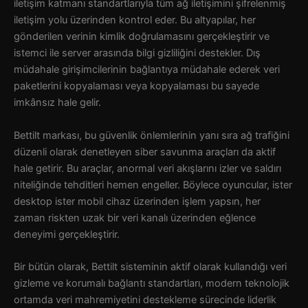
iletişim katmanı standartlarıyla tüm ağ iletişimini şifrelenmiş
iletişim yolu üzerinden kontrol eder. Bu altyapılar, her
gönderilen verinin kimlik doğrulamasını gerçekleştirir ve
istemci ile server arasında bilgi gizliliğini destekler. Dış
müdahale girişimcilerinin bağlantıya müdahale ederek veri
paketlerini kopyalaması veya kopyalaması bu sayede
imkânsız hale gelir.
Bettilt markası, bu güvenlik önlemlerinin yanı sıra ağ trafiğini
düzenli olarak denetleyen siber savunma araçları da aktif
hale getirir. Bu araçlar, anormal veri akışlarını izler ve saldırı
niteliğinde tehditleri hemen engeller. Böylece oyuncular, ister
desktop ister mobil cihaz üzerinden işlem yapsın, her
zaman riskten uzak bir veri kanalı üzerinden eğlence
deneyimi gerçekleştirir.
Bir bütün olarak, Bettilt sisteminin aktif olarak kullandığı veri
gizleme ve korumalı bağlantı standartları, modern teknolojik
ortamda veri mahremiyetini destekleme sürecinde liderlik