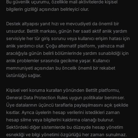
Bu güvenlik uçurumu, özellikle mali aktivitelerde kişisel
bilgilerin gizliliği açısından belirleyici olur.
Destek altyapısı yanıt hızı ve mevcudiyeti da önemli bir
unsurdur. Bettilt markası, günün her saati aktif anlık yardım
servisiyle her tür giriş sorunu veya kullanıcı erişim hatası için
anlık yardımcı olur. Çoğu alternatif platform, yalnızca mail
aracılığıyla günün belirli bölümlerinde yardım sunabildiği için
anlık problemler sırasında gecikme yaşar. Kullanıcı
memnuniyeti açısından bu öncelik önemli bir rekabet
üstünlüğü sağlar.
Kişisel veri koruma kuralları yönünden Bettilt platformu,
General Data Protection Rules uygun politikalar benimser.
Üye datalarının üçüncü taraflarla paylaşılmasını açık şekilde
kısıtlar. Ayrıca üyelerin hesap verilerini istedikleri zaman
hesap silme veya bilgilerini kaldırma olanağı bulunur.
Sektördeki diğer sistemlerde bu düzeyde hesap yönetim
esnekliği ve bilgi yönetimi özgürlüğü her zaman sunulmaz.