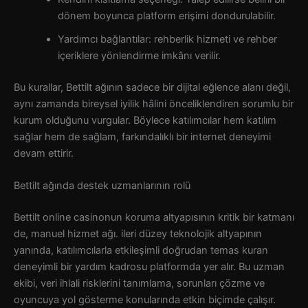
dönem boyunca platform erişimi dondurulabilir.
Yardımcı bağlantılar: rehberlik hizmeti ve rehber
içeriklere yönlendirme imkânı verilir.
Bu kurallar, Bettilt ağının sadece bir dijital eğlence alanı değil,
aynı zamanda bireysel iyilik hâlini önceliklendiren sorumlu bir
kurum olduğunu vurgular. Böylece katılımcılar hem katılım
sağlar hem de sağlam, farkındalıklı bir internet deneyimi
devam ettirir.
Bettilt ağında destek uzmanlarının rolü
Bettilt online casinonun koruma altyapısının kritik bir katmanı
de, manuel hizmet ağı. ileri düzey teknolojik altyapının
yanında, katılımcılarla etkileşimli doğrudan temas kuran
deneyimli bir yardım kadrosu platformda yer alır. Bu uzman
ekibi, veri ihlali risklerini tanımlama, sorunları çözme ve
oyuncuya yol gösterme konularında etkin biçimde çalışır.