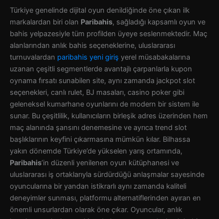
Türkiye genelinde dijital oyun denildiğinde öne çıkan ilk
markalardan biri olan
Paribahis
, sağladığı kapsamlı oyun ve
bahis yelpazesiyle tüm profilden üyeye seslenmektedir. Maç
alanlarından anlık bahis seçeneklerine, uluslararası
turnuvalardan
paribahis yeni giriş
yerel müsabakalarına
uzanan çeşitli segmentlerde avantajlı çarpanlarla kupon
oynama fırsatı sunabilen site, aynı zamanda jackpot slot
seçenekleri, canlı rulet, BJ masaları, casino poker gibi
geleneksel kumarhane oyunlarını de modern bir sistem ile
sunar. Bu çeşitlilik, kullanıcıların birleşik adres üzerinden hem
maç alanında şansını denemesine ve ayrıca trend slot
başlıklarının keyfini çıkarmasına mümkün kılar. Bilhassa
yakın dönemde Türkiye’de yükselen yarış ortamında,
Paribahis
’in düzenli yenilenen oyun kütüphanesi ve
uluslararası iş ortaklarıyla sürdürdüğü anlaşmalar sayesinde
oyuncularına bir yandan istikrarlı aynı zamanda kaliteli
deneyimler sunması, platformu alternatiflerinden ayıran en
önemli unsurlardan olarak öne çıkar. Oyuncular, anlık