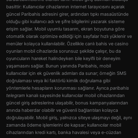
basittir: Kullanıcılar cihazlarının internet tarayıcısını açarak
güncel Paribahis adresini girer, ardından tıpkı masaüstünde
olduğu gibi kullanıcı adı ve şifre bilgilerini yazarak sisteme
erişim sağlar. Mobil uyumlu tasarım, ekran boyutuna göre
otomatik olarak optimize edildiği için sayfalar hızlı yüklenir ve
menüler kolayca kullanılabilir. Özellikle canlı bahis ve casino
oyunları mobil cihazlarda sorunsuz şekilde çalışır, bu da
oyuncuların hareket halindeyken bile keyifli bir deneyim
yaşamasını sağlar. Bunun yanında Paribahis, mobil
kullanıcılar için ek güvenlik adımları da sunar; örneğin SMS
doğrulaması veya iki faktörlü kimlik doğrulama gibi
yöntemlerle hesapların korunması sağlanır. Ayrıca
paribahis
telegram
kanalı sayesinde kullanıcılar mobil cihazlarından
güncel giriş adreslerine ulaşabilir, bonus kampanyalarından
anında haberdar olabilir ve güvenli bağlantıları kolayca
doğrulayabilir. Mobil giriş, yalnızca siteye ulaşmayı değil, aynı
zamanda ödeme işlemlerini de kapsar; kullanıcılar mobil
cihazlarından kredi kartı, banka havalesi veya e-cüzdan