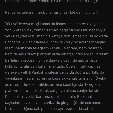
Paribahis Telegram Kanalı ile Güncel Bağlantılara Ulaşın
Paribahis telegram grubuna hangi şekilde dahil olunur?
Türkiye’de çevrim içi kumarı kullanıcılarının en çok yaşadığı
zorluklardan biri, zaman zaman bağlantı engelleri nedeniyle
yetkili sayfalara bulmanın sıkıntıya dönüşmesidir. Bu noktada
Paribahis, kullanıcılarına güncel ve kolay bir alternatif sağlar:
resmi
paribahis telegram
kanalı. Telegram, hem desktop
hem de akıllı cihaz platformlarda rahatça indirilebilen ücretsiz
bir iletişim programıdır ve dünya ölçeğinde milyonlarca
kullanıcı tarafından kullanılmaktadır. Üyelerin tek yapması
gereken, yetkili Paribahis sitesinde ya da doğru portallarda
yayınlanan katılım adresine basarak kanala girmektir. Üyelik
adımı son derece pratiktir: adrese basıldığında Telegram
platformu otomatik olarak çalışır ve birkaç saniye içinde
Paribahis’in yetkili kanalına dahil olunabilir. Bu kanal
sayesinde üyeler, yeni
paribahis giriş
bağlantılarını anında
bulma olasılığına sahip olurken aynı zamanda sahte