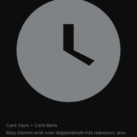
Canlı Yayın + Canlı Bahis
Maçı izlerken anlık oran değişimleriyle hızlı reaksiyon; akıcı