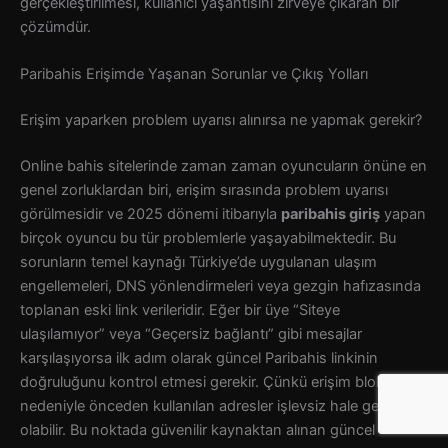
gerçekleştirilmesi, kullanıcı yaşantısını zirveye çıkaran bir
çözümdür.
Paribahis Erişimde Yaşanan Sorunlar ve Çıkış Yolları
Erişim yaparken problem uyarısı alınırsa ne yapmak gerekir?
Online bahis sitelerinde zaman zaman oyuncuların önüne en
genel zorluklardan biri, erişim sırasında problem uyarısı
görülmesidir ve 2025 dönemi itibarıyla
paribahis giriş
yapan
birçok oyuncu bu tür problemlerle yaşayabilmektedir. Bu
sorunların temel kaynağı Türkiye’de uygulanan ulaşım
engellemeleri, DNS yönlendirmeleri veya gezgin hafızasında
toplanan eski link verileridir. Eğer bir üye “Siteye
ulaşılamıyor” veya “Geçersiz bağlantı” gibi mesajlar
karşılaşıyorsa ilk adım olarak güncel Paribahis linkinin
doğruluğunu kontrol etmesi gerekir. Çünkü erişim blokajları
nedeniyle önceden kullanılan adresler işlevsiz hale gelir
olabilir. Bu noktada güvenilir kaynaktan alınan güncel