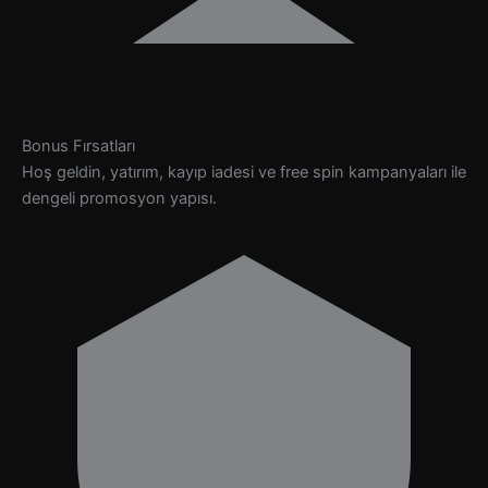
Bonus Fırsatları
Hoş geldin, yatırım, kayıp iadesi ve free spin kampanyaları ile
dengeli promosyon yapısı.