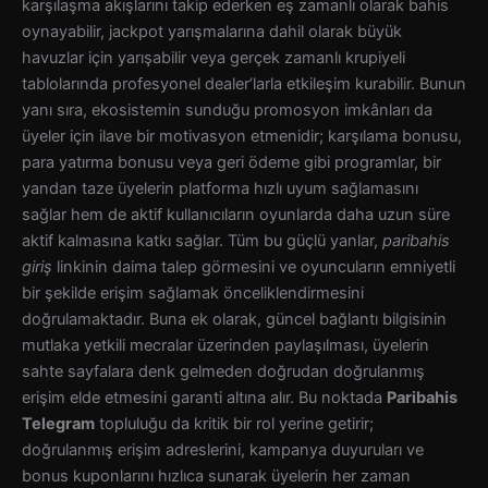
karşılaşma akışlarını takip ederken eş zamanlı olarak bahis
oynayabilir, jackpot yarışmalarına dahil olarak büyük
havuzlar için yarışabilir veya gerçek zamanlı krupiyeli
tablolarında profesyonel dealer’larla etkileşim kurabilir. Bunun
yanı sıra, ekosistemin sunduğu promosyon imkânları da
üyeler için ilave bir motivasyon etmenidir; karşılama bonusu,
para yatırma bonusu veya geri ödeme gibi programlar, bir
yandan taze üyelerin platforma hızlı uyum sağlamasını
sağlar hem de aktif kullanıcıların oyunlarda daha uzun süre
aktif kalmasına katkı sağlar. Tüm bu güçlü yanlar,
paribahis
giriş
linkinin daima talep görmesini ve oyuncuların emniyetli
bir şekilde erişim sağlamak önceliklendirmesini
doğrulamaktadır. Buna ek olarak, güncel bağlantı bilgisinin
mutlaka yetkili mecralar üzerinden paylaşılması, üyelerin
sahte sayfalara denk gelmeden doğrudan doğrulanmış
erişim elde etmesini garanti altına alır. Bu noktada
Paribahis
Telegram
topluluğu da kritik bir rol yerine getirir;
doğrulanmış erişim adreslerini, kampanya duyuruları ve
bonus kuponlarını hızlıca sunarak üyelerin her zaman