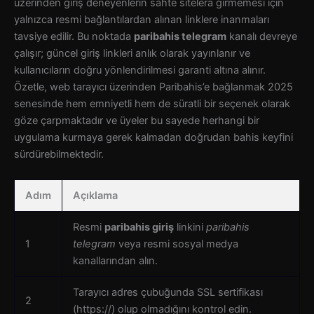
üzerinden giriş deneyenlerin sahte sitelera girmemesi için
yalnızca resmi bağlantılardan alınan linklere inanmaları
tavsiye edilir. Bu noktada
paribahis telegram
kanalı devreye
çalışır; güncel giriş linkleri anlık olarak yayınlanır ve
kullanıcıların doğru yönlendirilmesi garanti altına alınır.
Özetle, web tarayıcı üzerinden Paribahis’e bağlanmak 2025
senesinde hem emniyetli hem de süratli bir seçenek olarak
göze çarpmaktadır ve üyeler bu sayede herhangi bir
uygulama kurmaya gerek kalmadan doğrudan bahis keyfini
sürdürebilmektedir.
Adım
Açıklama
Resmi
paribahis giriş
linkini
paribahis
1
telegram
veya resmi sosyal medya
kanallarından alın.
Tarayıcı adres çubuğunda SSL sertifikası
2
(https://) olup olmadığını kontrol edin.