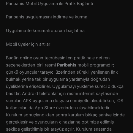
Paribahis Mobil Uygulama ile Pratik Bağlantı
Paribahis uygulamasını indirme ve kurma
Uygulama ile korumalı oturum başlatma
Mobil üyeler için artılar
Bugün online oyun tecrübesini en pratik hale getiren
seçeneklerden biri, resmi
Paribahis
mobil programıdır;
çünkü oyuncular tarayıcı üzerinden sürekli yenilenen link
bulmak yerine tek bir uygulama yardımıyla doğrudan
üyeliklerine erişebilirler. Uygulamayı yükleme süreci oldukça
basittir: Android telefonlar için resmi internet sayfasınde
sunulan APK uygulama dosyası emniyetle alınabilirken, iOS
kullanıcıları da App Store üzerinden ulaşabilmektedir.
Kurulum sonuçlandıktan sonra kurulum birkaç saniye içinde
gerçekleşir ve oyuncuların cihazlarına optimize edilmiş
şekilde geliştirilmiş bir arayüz açılır. Kurulum sırasında