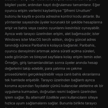
bilgileri yazılır, ardından kayıt doğrulaması tamamlanır. Eğer
oyuncu erişim verilerini kaybettiyse “Şifremi Unuttum”
butonu ile kayıtlı e-posta adresine kontrol kodu aktarılır. Bu
yöntemler sayesinde üyeler korunaklı bir şekilde hesaplarına
erişir ve bahis veya casino oyunlarını kesintisiz oynayabilir.
Ayrıca web tarayıcı üzerinden erişim, alet bağımsızdır; ister
Windows ister MacOS tercih edilsin, doğru güncel adres
tanındığı sürece Paribahis’e kolayca bağlanılır. Paribahis,
oyuncu deneyimini artırmak adına süratli açılma süreleri,
sade görünüm ve bireysel sayfalara kolay erişim temin eder.
Örneğin, giriş tamamlandıktan sonra üyeler anında hesap
değerlerini takip edebilir, para yatırma ve çekme
prosedürlerini gerçekleştirebilir veya canlı bahis ekranlarına
tek hamlede erişebilir. Tarayıcı üzerinden bağlantı ayrıca
koruma açısından faydalıdır çünkü kullanıcılar aletlerine ek bir
uygulama kurmadan, doğrudan resmi bağlantı üzerinden
işlem sağlar. Bu alternatif özellikle yeni kullanıcıların siteye
hızlıca uyum sağlamalarını sağlar. Bununla birlikte tarayıcı