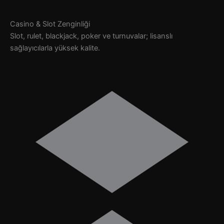
Casino & Slot Zenginliği
Slot, rulet, blackjack, poker ve turnuvalar; lisanslı
sağlayıcılarla yüksek kalite.