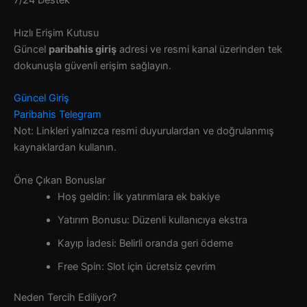
7/24 Destek
Hızlı Erişim Kutusu
Güncel
paribahis giriş
adresi ve resmi kanal üzerinden tek
dokunuşla güvenli erişim sağlayın.
Güncel Giriş
Paribahis Telegram
Not: Linkleri yalnızca resmi duyurulardan ve doğrulanmış
kaynaklardan kullanın.
Öne Çıkan Bonuslar
Hoş geldin: İlk yatırımlara ek bakiye
Yatırım Bonusu: Düzenli kullanıcıya ekstra
Kayıp İadesi: Belirli oranda geri ödeme
Free Spin: Slot için ücretsiz çevrim
Neden Tercih Ediliyor?