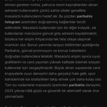
etmesi gereken nokta, yalnızca resmi kaynaklardan alınan
adresleri kullanmaktır çünkü sahte siteler genellikle
masaüstü kullanıcılarını hedef alır. Bu yüzden
paribahis
telegram
üzerinden doğrulanmış bağlantılar tercih
edilmelidir. Masaüstü kullanıcıları için bir diğer kolaylık, sık
kullanılanlar menüsüne güncel giriş adresini kaydetmektir;
böylece her erişim ihtiyacında tek tıkla siteye ulaşmak
mümkün olur. Bunun yanında tarayıcı bildirimleri açıldığında
Paribahis, güncel promosyon ve bonus haberlerini
doğrudan kullanıcılara iletebilir. Masaüstü erişim ayrıca oyun
grafiklerini ve canlı yayınları yüksek kalitede izlemek isteyen
kullanıcılar için vazgeçilmezdir. Büyük ekran sayesinde canlı
krupiyelerle oyun deneyimi daha gerçekçi hale gelir, spor
bahislerinde ise istatistikleri takip etmek çok daha kolay olur.
Tüm bu nedenlerle masaüstü üzerinden
paribahis
deneyimi,
2025 yılında hâlâ güçlü ve güvenilir bir alternatif olarak öne
çıkmaktadır.